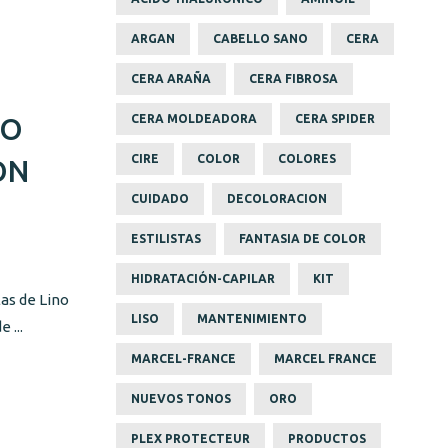
ARGAN
CABELLO SANO
CERA
CERA ARAÑA
CERA FIBROSA
SO
CERA MOLDEADORA
CERA SPIDER
CIRE
COLOR
COLORES
ON
CUIDADO
DECOLORACION
ESTILISTAS
FANTASIA DE COLOR
HIDRATACIÓN-CAPILAR
KIT
as de Lino
LISO
MANTENIMIENTO
 ...
MARCEL-FRANCE
MARCEL FRANCE
NUEVOS TONOS
ORO
PLEX PROTECTEUR
PRODUCTOS