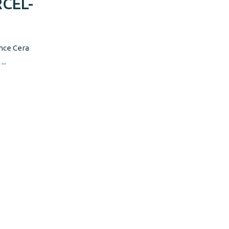
CEL-
ance Cera
..