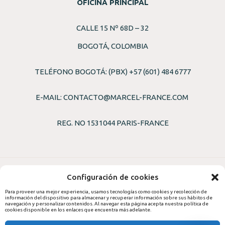
OFICINA PRINCIPAL
CALLE 15 Nº 68D – 32
BOGOTÁ, COLOMBIA
TELÉFONO BOGOTÁ: (PBX) +57 (601) 484 6777
E-MAIL:
CONTACTO@MARCEL-FRANCE.COM
REG. NO 1531044 PARIS-FRANCE
Configuración de cookies
Para proveer una mejor experiencia, usamos tecnologías como cookies y recolección de
información del dispositivo para almacenar y recuperar información sobre sus hábitos de
© 2026,
PROFRANCE S.A.S
navegación y personalizar contenidos. Al navegar esta página acepta nuestra política de
cookies disponible en los enlaces que encuentra más adelante.