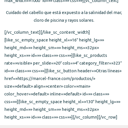
max_width=»1000″ id=»» class=»» css=»»][vc_column_text]
Cuidado del cabello que está expuesto a la salinidad del mar,
cloro de piscina y rayos solares.
[/vc_column_text][/like_sc_content_width]
[like_sc_empty_space height_xl=»16″ height_lg=»»
height_md=»» height_sm=»» height_ms=»32px»
height_xs=»» id=»» class=»» css=»»][like_sc_products
rate=»visible» per_slide=»20″ cols=»4″ category_filter=»323″
id=»» class=»» css=»»][like_sc_button header=»Otras líneas»
href=»https://marcel-france.com/productos/»
size=»default» align=»center» color=»main»
color_hover=»default» inline=»default» id=»» class=»»
css=»»][like_sc_empty_space height_xl=»130″ height_lg=»»
height_md=»» height_sm=»» height_ms=»32px»
height_xs=»» id=»» class=»» css=»»][/vc_column][/vc_row]