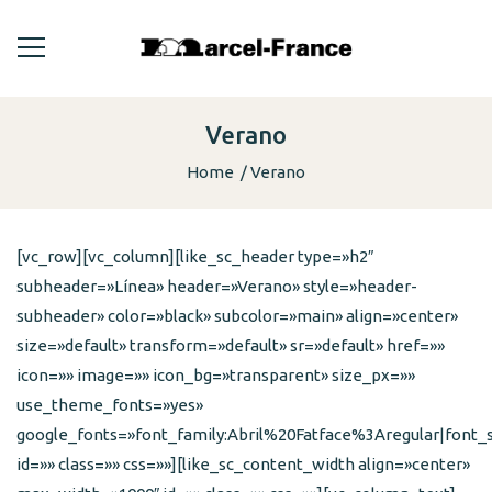
Verano
Home
Verano
[vc_row][vc_column][like_sc_header type=»h2″
subheader=»Línea» header=»Verano» style=»header-
subheader» color=»black» subcolor=»main» align=»center»
size=»default» transform=»default» sr=»default» href=»»
icon=»» image=»» icon_bg=»transparent» size_px=»»
use_theme_fonts=»yes»
google_fonts=»font_family:Abril%20Fatface%3Aregular|font
id=»» class=»» css=»»][like_sc_content_width align=»center»