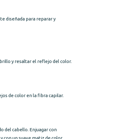
te diseñada para reparar y
llo y resaltar el reflejo del color.
os de color en la fibra capilar.
do del cabello. Enjuagar con
 con un suave matiz de color.