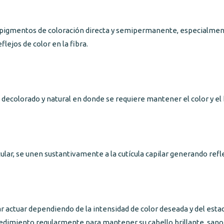
 pigmentos de coloración directa y semipermanente, especialmen
flejos de color en la fibra.
decolorado y natural en donde se requiere mantener el color y el bri
ar, se unen sustantivamente a la cutícula capilar generando reflej
ar actuar dependiendo de la intensidad de color deseada y del esta
edimiento regularmente para mantener su cabello brillante, sano y