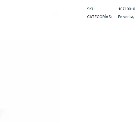
SKU:
10710010
CATEGORÍAS:
En venta
,