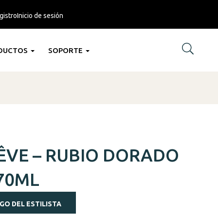
gistro
Inicio de sesión
DUCTOS
SOPORTE
ÊVE – RUBIO DORADO
70ML
GO DEL ESTILISTA