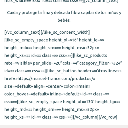
max_width=»1000″ id=»» class=»» css=»»][vc_column_text]
Cuida y protege la fina y delicada fibra capilar de los niños y
bebés.
[/vc_column_text][/like_sc_content_width]
[like_sc_empty_space height_xl=»16″ height_lg=»»
height_md=»» height_sm=»» height_ms=»32px»
height_xs=»» id=»» class=»» css=»»][like_sc_products
rate=»visible» per_slide=»20″ cols=»4″ category_filter=»324″
id=»» class=»» css=»»][like_sc_button header=»Otras líneas»
href=»https://marcel-france.com/productos/»
size=»default» align=»center» color=»main»
color_hover=»default» inline=»default» id=»» class=»»
css=»»][like_sc_empty_space height_xl=»130″ height_lg=»»
height_md=»» height_sm=»» height_ms=»32px»
height_xs=»» id=»» class=»» css=»»][/vc_column][/vc_row]