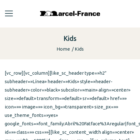
Kids
Home
Kids
[vc_row][vc_column][like_sc_header type=»h2″
subheader=»Línea» header=»Kids» style=»header-
subheader» color=»black» subcolor=»main» align=»center»
size=»default» transform=»default» sr=»default» href=»»
icon=»» image=»» icon_bg=»transparent» size_px=»»
use_theme_fonts=»yes»
google_fonts=»font_family:Abril%20Fatface%3Aregular|font
id=»» class=»» css=»»][like_sc_content_width align=»center»