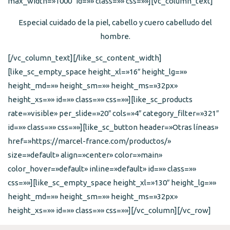
max_width=»1000″ id=»» class=»» css=»»][vc_column_text]
Especial cuidado de la piel, cabello y cuero cabelludo del
hombre.
[/vc_column_text][/like_sc_content_width]
[like_sc_empty_space height_xl=»16″ height_lg=»»
height_md=»» height_sm=»» height_ms=»32px»
height_xs=»» id=»» class=»» css=»»][like_sc_products
rate=»visible» per_slide=»20″ cols=»4″ category_filter=»321″
id=»» class=»» css=»»][like_sc_button header=»Otras líneas»
href=»https://marcel-france.com/productos/»
size=»default» align=»center» color=»main»
color_hover=»default» inline=»default» id=»» class=»»
css=»»][like_sc_empty_space height_xl=»130″ height_lg=»»
height_md=»» height_sm=»» height_ms=»32px»
height_xs=»» id=»» class=»» css=»»][/vc_column][/vc_row]