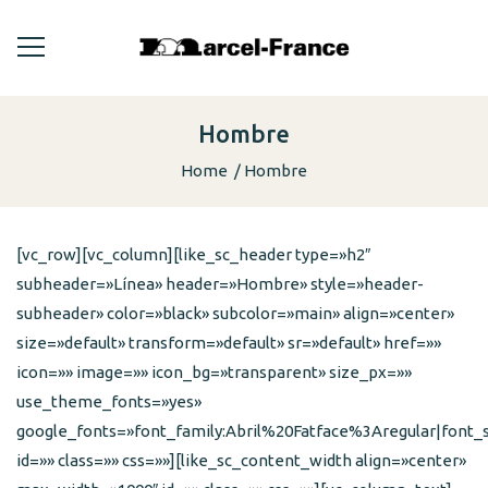
Hombre
Home
Hombre
[vc_row][vc_column][like_sc_header type=»h2″
subheader=»Línea» header=»Hombre» style=»header-
subheader» color=»black» subcolor=»main» align=»center»
size=»default» transform=»default» sr=»default» href=»»
icon=»» image=»» icon_bg=»transparent» size_px=»»
use_theme_fonts=»yes»
google_fonts=»font_family:Abril%20Fatface%3Aregular|font
id=»» class=»» css=»»][like_sc_content_width align=»center»