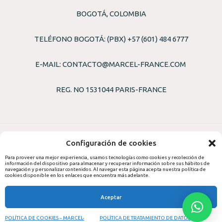
BOGOTÁ, COLOMBIA
TELÉFONO BOGOTÁ: (PBX) +57 (601) 484 6777
E-MAIL:
CONTACTO@MARCEL-FRANCE.COM
REG. NO 1531044 PARIS-FRANCE
Configuración de cookies
Para proveer una mejor experiencia, usamos tecnologías como cookies y recolección de
información del dispositivo para almacenar y recuperar información sobre sus hábitos de
© 2026,
PROFRANCE S.A.S
navegación y personalizar contenidos. Al navegar esta página acepta nuestra política de
cookies disponible en los enlaces que encuentra más adelante.
Aceptar
POLÍTICA DE COOKIES – MARCEL-
POLÍTICA DE TRATAMIENTO DE DATOS
Inicio de